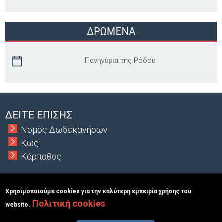
ΔΡΩΜΕΝΑ
Πανηγύρια της Ρόδου
ΔΕΙΤΕ ΕΠΙΣΗΣ
Νομός Δωδεκανήσων
Κως
Κάρπαθος
Χρησιμοποιούμε cookies για την καλύτερη εμπειρία χρήσης του
Πολιτική cookies
Copyright © 2026 MacInformationGroup ltd.
|
ΑΡΙΘΜΟΣ Γ.Ε.Μ.Η.:
website.
117363401000