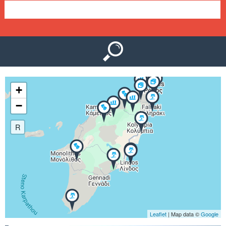
Ο
μ
Ύ
ε
ν
ο
+
ύ
−
R
Leaflet
| Map data ©
Google