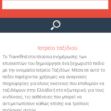
Ο
μ
Ύ
ε
ν
ο
ύ
Ιατρείο ταξιδιού
Το Travelfind στα πλαίσια ενημέρωσης των
επισκεπτών του δημιούργησε ένα ξεχωριστό πεδίο
με την ονομασία Ιατρείο Ταξιδίων. Μέσα σε αυτό το
πεδίο παρέχονται χρήσιμες και αναγκαίες
πληροφορίες για όλους εκείνους που επιθυμούν να
ταξιδέψουν στην Ελλάδα ή στο εξωτερικό, για τους
κινδύνους, τις ασθένειες που μπορεί να
αντιμετωπίσουν καθώς επίσης και τρόπους
πρόληψης αυτών.