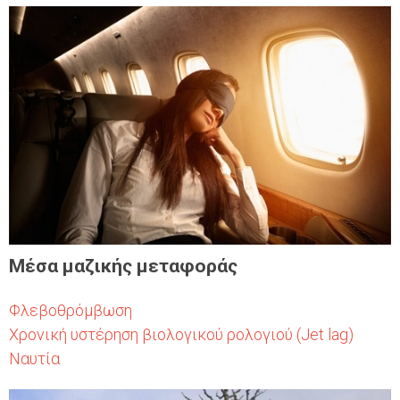
Μέσα μαζικής μεταφοράς
Φλεβοθρόμβωση
Χρονική υστέρηση βιολογικού ρολογιού (Jet lag)
Ναυτία